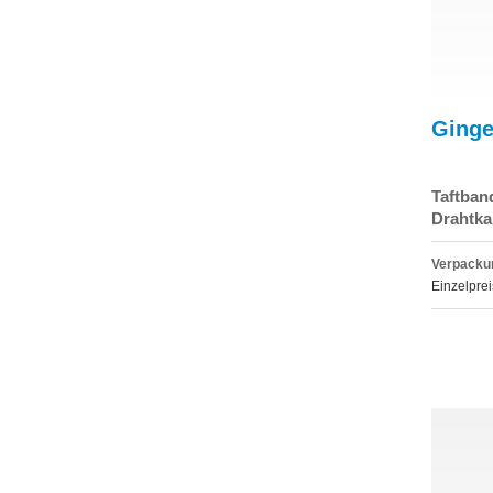
Ginge
Taftban
Drahtka
Verpackun
Einzelprei