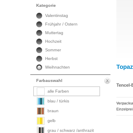
Kategorie
Valentinstag
Frühjahr / Ostern
Muttertag
Hochzeit
Sommer
Herbst
Topaz
Weihnachten
Farbauswahl
X
Tencel-
alle Farben
blau / türkis
Verpackun
Einzelprei
braun
gelb
grau / schwarz /anthrazit