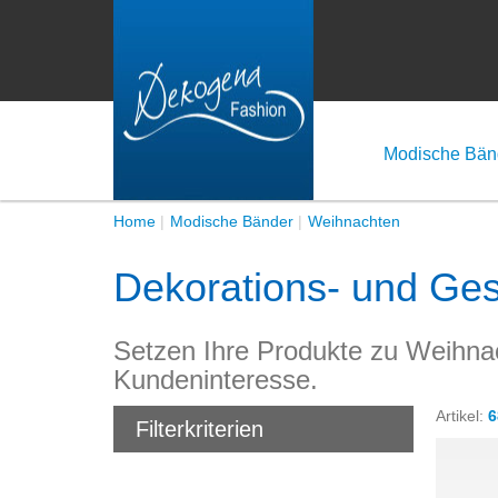
Modische Bän
Home
Modische Bänder
Weihnachten
Dekorations- und Ge
Setzen Ihre Produkte zu Weihnac
Kundeninteresse.
Artikel:
6
Filterkriterien