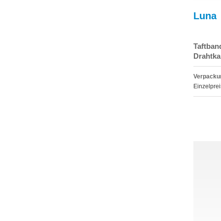
Luna
Taftban
Drahtka
Verpackun
Einzelprei