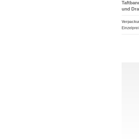
Taftband
und Dra
Verpackun
Einzelprei