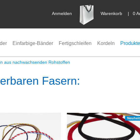
Anmelden
Warenkorb
|
0 A
der
Einfarbige-Bänder
Fertigschleifen
Kordeln
Produkte
ln aus nachwachsenden Rohstoffen
erbaren Fasern:
Neuheit