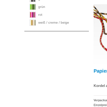
grün
rot
weiß / creme / beige
Papie
Kordel 
Verpackun
Einzelprei