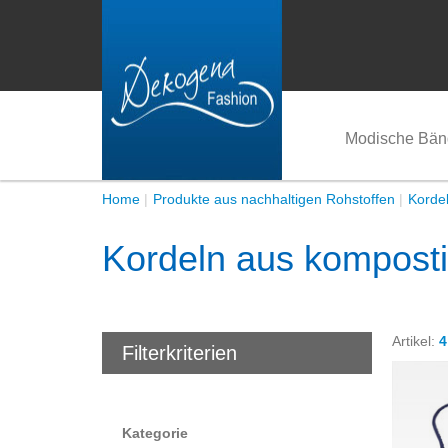
Modische Bän
Home
Produkte aus nachhaltigen Rohstoffen
Korde
Kordeln aus komposti
Artikel:
4
Filterkriterien
Kategorie