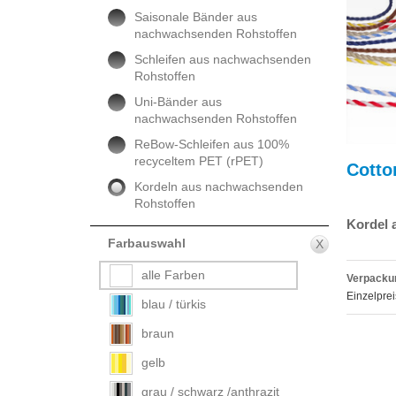
Saisonale Bänder aus
nachwachsenden Rohstoffen
Schleifen aus nachwachsenden
Rohstoffen
Uni-Bänder aus
nachwachsenden Rohstoffen
ReBow-Schleifen aus 100%
recyceltem PET (rPET)
Cotto
Kordeln aus nachwachsenden
Rohstoffen
Kordel 
Farbauswahl
X
alle Farben
Verpackun
Einzelprei
blau / türkis
braun
gelb
grau / schwarz /anthrazit