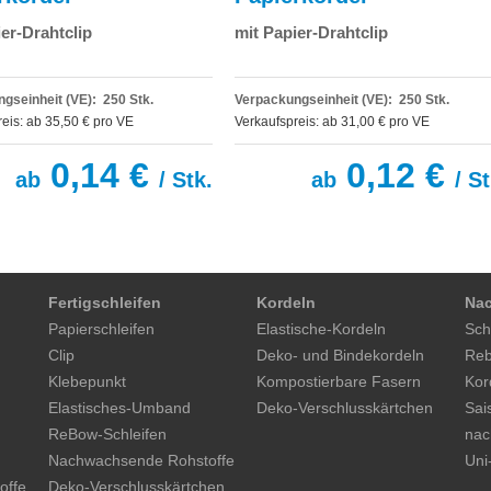
er-Drahtclip
mit Papier-Drahtclip
gseinheit (VE): 250 Stk.
Verpackungseinheit (VE): 250 Stk.
eis: ab 35,50 € pro VE
Verkaufspreis: ab 31,00 € pro VE
0,14 €
0,12 €
ab
/ Stk.
ab
/ St
Fertigschleifen
Kordeln
Nac
Papierschleifen
Elastische-Kordeln
Sch
Clip
Deko- und Bindekordeln
Reb
Klebepunkt
Kompostierbare Fasern
Kor
Elastisches-Umband
Deko-Verschlusskärtchen
Sai
ReBow-Schleifen
nac
Nachwachsende Rohstoffe
Uni
offe
Deko-Verschlusskärtchen