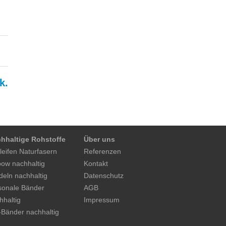
k.
hhaltige Rohstoffe
Über uns
leifen Naturfasern
Referenzen
ow nachhaltig
Kontakt
deln nachhaltig
Datenschutz
sonale Bänder
AGB
hhaltig
Impressum
-Bänder nachhaltig