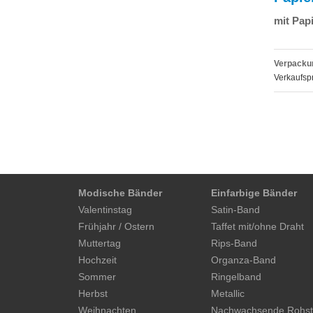
mit Papi
Verpackun
Verkaufspr
Modische Bänder
Einfarbige Bänder
Valentinstag
Satin-Band
Frühjahr / Ostern
Taffet mit/ohne Draht
Muttertag
Rips-Band
Hochzeit
Organza-Band
Sommer
Ringelband
Herbst
Metallic
Weihnachten
Nachwachsende Rohst