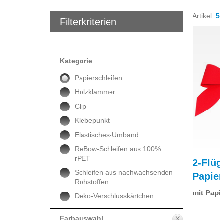
Artikel:
5
Filterkriterien
Kategorie
Papierschleifen
Holzklammer
Clip
Klebepunkt
Elastisches-Umband
ReBow-Schleifen aus 100%
rPET
2-Flü
Schleifen aus nachwachsenden
Papie
Rohstoffen
mit Papi
Deko-Verschlusskärtchen
Farbauswahl
X