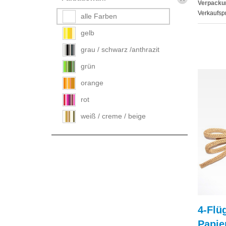
Verpackun
Verkaufspr
alle Farben
gelb
grau / schwarz /anthrazit
grün
orange
rot
weiß / creme / beige
4-Flü
Papie